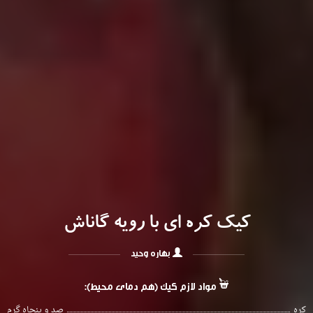
کیک کره ای با رویه گاناش
بهاره وحید
مواد لازم کیک (هم دمای محیط):
کره
صد و پنجاه گرم