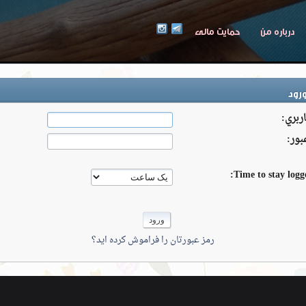
درباره من
حمایت مالی
رود
اربري:
بور:
Time to stay logge
رمز عبورتان را فراموش کرده ايد؟