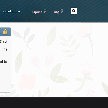
(current)
صفحه اصلی
ورود
عضويت
و
نام ک
رمز ع
d in: