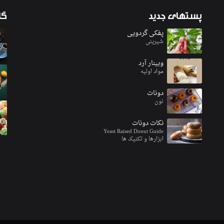
پستهای
جدید
گا
پفکی گردویی
شیرینی
وبینار آرد
مواد اولیه
دونات
نون
نکات دونات
Yeast Raised Donut Guide
ابزارها و تکنیک ها