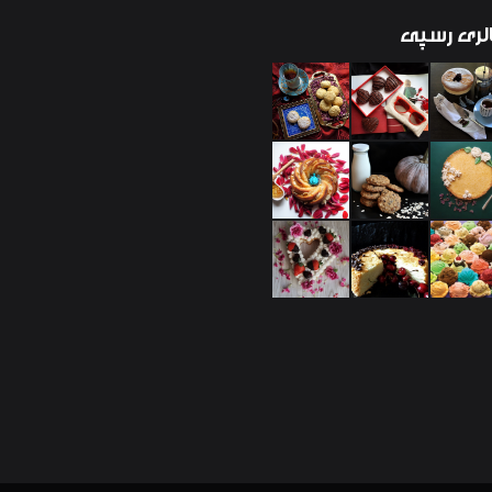
لری
رسپی