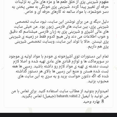
مفهوم شیرینی پزی از خلق طعم ها و مزه های عالی به تزئینات
حرفه ای تغییر پیدا کرده. شیرینی پزی خونگی به معنی پختن یه
دسر خوشمزه، با مواد سالمه نه کارهای حرفه ای و خاص.
دلیل دیگه ی من برای نوشتن این سایت، نبود سایت تخصصی
شیرینی پزی، بین سایت های فارسی زبون بود. من خیلی سایت
های عالی آشپزی و شیرینی پزی به زبان فارسی میشناسم که دقیق
و خوب اطلاعات می دند ولی هیچ کدوم فقط در زمینه ی شیرینی
پزی نیستن. حالا با تولد این سایت، وبسایت تخصصی شیرینی
پزی هم داریم.
تمام این دستورات توی آشپزخونه ی خودم با مواد اولیه ی موجود
در سوپرماکت ها و لوازم قنادی های عادی تهیه شده و اصلا لازم
نیست دغدغه ی تهیه ی مواد لازم رو داشته باشید. رسپی ها همه
تِست شده هستن و منبع این رسپی ها بالای هر دستور گذاشته
شده که اگه دلتون خواست برید و یه سری به این سایت های
محبوب بزنید.
امیدوارم بتونید از مطالب سایت استفاده کنید. برای تماس با من
می تونید با ایمیل bahareh.vahid.2 (جیمیل) تماس بگیرید.
بهاره وحید