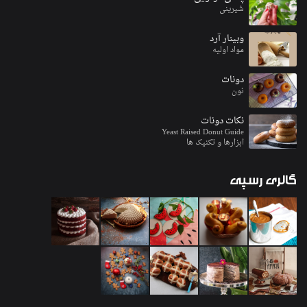
شیرینی
وبینار آرد
مواد اولیه
دونات
نون
نکات دونات
Yeast Raised Donut Guide
ابزارها و تکنیک ها
گالری
رسپی