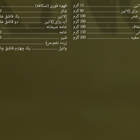
اتین
15 گرم
قهوه فوری (نسکافه)
برای ژلاتین
80 گرم
شکر
20
ی سُس
100 گرم
ژلاتین
یک قاشق غذ
200 گرم
آب برای ژلاتین
دو قاشق غذ
شفاف
200 گرم
خامه صبحانه
لی
150 گرم
خامه
00
سفید
200 گرم
شیر
50
زرده تخم مرغ
وانیل
یک چهارم قاشق چا