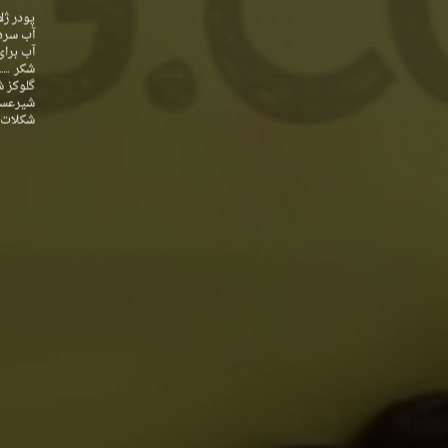
پودر ژل
آب سرد 
آب برا
شکر
گلوکز 
شیرعس
شکلات 