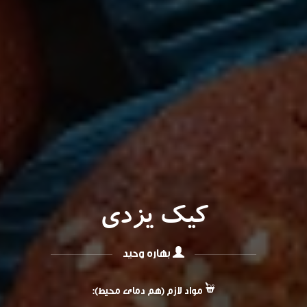
کیک یزدی
بهاره وحید
مواد لازم (هم دمای محیط):