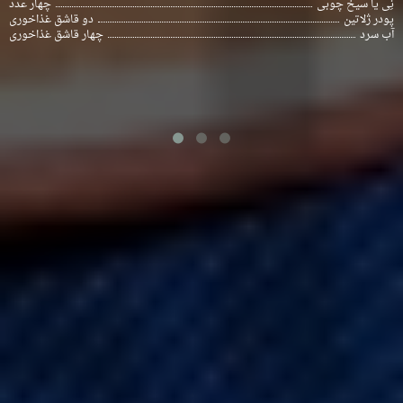
نِی یا سیخ چوبی
چهار عدد
پودر ژلاتین
دو قاشق غذاخوری
آب سرد
چهار قاشق غذاخوری