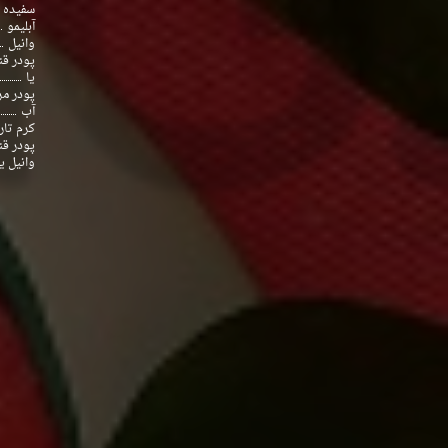
سفیده 
آبلیمو
وانیل
پودر قن
یا
پودر م
آب
کرم تار 
پودر قن
وانیل ی