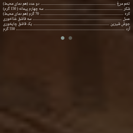
تخم مرغ
دو عدد (هم دمای محیط)
شکر
سه چهارم پیمانه ( 150 گرم)
کره
70 گرم (هم دمای محیط)
عسل
سه قاشق غذاخوری
جوش شیرین
یک قاشق چایخوری
آرد
550 گرم