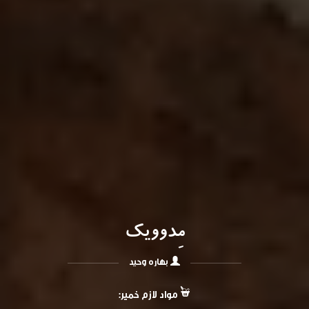
مِدوویک
بهاره وحید
مواد لازم خمیر: