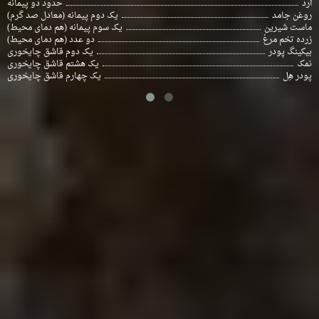
آرد
حدود دو پیمانه
روغن جامد
یک دوم پیمانه (معادل صد گرم)
ماست شیرین
یک سوم پیمانه (هم دمای محیط)
زرده تخم مرغ
دو عدد (هم دمای محیط)
بیکینگ پودر
یک دوم قاشق چایخوری
نمک
یک هشتم قاشق چایخوری
پودر هِل
یک چهارم قاشق چایخوری