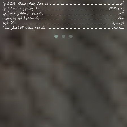
آرد
دو و یک چهارم پیمانه (281 گرم)
پودر کاکائو
یک چهارم پیمانه (25 گرم)
شکر
یک چهارم پیمانه (پنجاه گرم)
نمک
یک هشتم قاشق چایخوری
کره سرد
170 گرم
شیر سرد
یک دوم پیمانه (120 میلی لیتر)