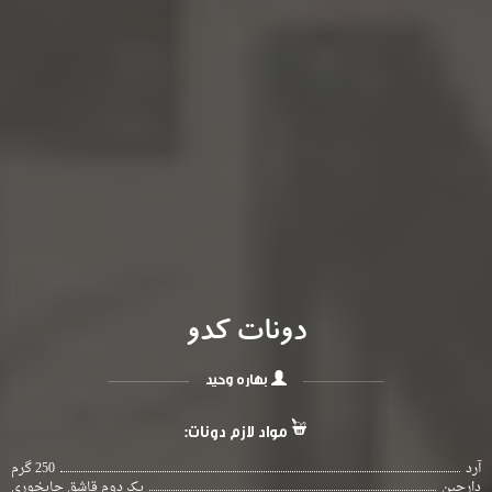
دونات کدو
بهاره وحید
مواد لازم دونات:
آرد
250 گرم
دارچین
یک دوم قاشق چایخوری