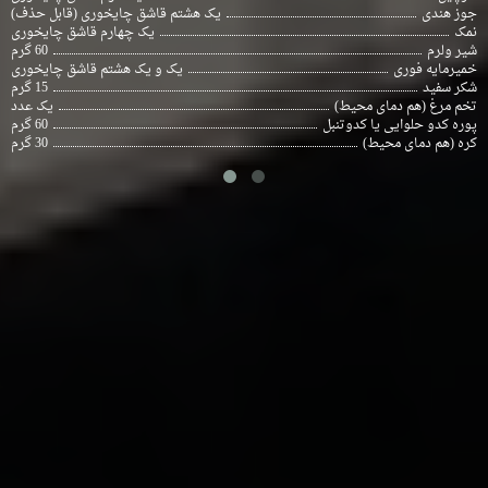
جوز هندی
یک هشتم قاشق چایخوری (قابل حذف)
نمک
یک چهارم قاشق چایخوری
شیر ولرم
60 گرم
خمیرمایه فوری
یک و یک هشتم قاشق چایخوری
شکر سفید
15 گرم
تخم مرغ (هم دمای محیط)
یک عدد
پوره کدو حلوایی یا کدوتنبل
60 گرم
کره (هم دمای محیط)
30 گرم