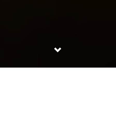
نکته: من برای مطالعه، جمع آوری، ترجمه، تایپ و ادیت این
مطلب روزها زحمت کشیدم، در صورت کپی لطفا منبع رو
ذکر کنید! ذکر منبع به معنی نوشتن آدرس کامل وبسایت
(
https://spbaking.com/
) یا آدرس کامل کانال تلگرام
(
https://t.me/spoonfeedbaking
) یا تگ کردن صفحه
اینستاگرام
https://www.instagram.com/sp.baking/
است.