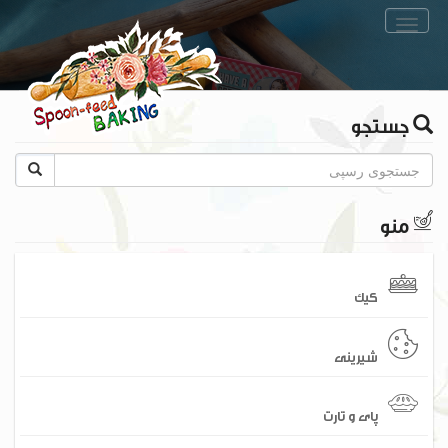
Toggle
navigation
جستجو
منو
کیک
شیرینی
پای و تارت