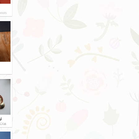
nuts
ن
هات کراس 