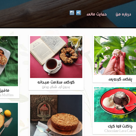
درباره من
حمایت مالی
پفکی گردویی
کوکی سلامت صبحانه
بدون آرد، شکر، روغن
مافین 
a Muffins
چاکلت لاوا کیک
Chocolate Lava Cakes