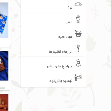
نون
دسر
مواد اولیه
ابزارها و تکنیک ها
سرآشپز ها و منابع
توضیح و تاریخچه
ndies