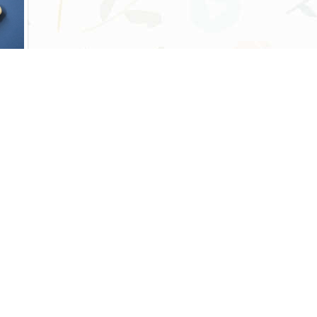
کی
قا
انوا