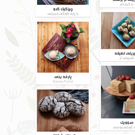
با کرم انار
چیزکیک کدو
با پایه کوکی زنجبیلی
رینی لطیفه
شیرینی تر
پارفه یخی
Banana Parfait
مِدوویک
 عسلی روسی
کرینکل شکلاتی