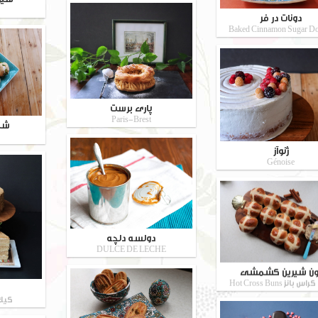
دونات در فر
Baked Cinnamon Sugar Do
پاری برست
Paris-Brest
شی
ژنوآز
Génoise
دولسه دلچه
DULCE DE LECHE
ون شیرین کشمشی
بانز Hot Cross Buns
کیک