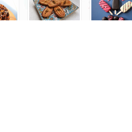
پادرازی
ک
کیک چوبی
سس ش
ک پاپس، کیک پاپسیکلز
مافین دبل چاکلت
مافین شکلاتی
اسلای
ars
لب های شیرینی پزی
ع قالب ها و نحوه جایگزینی
کوکی رومیاس