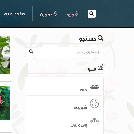
(current)
صفحه اصلی
ورود
عضويت
جستجو
منو
کیک
شیرینی
پای و تارت