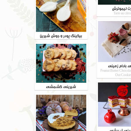
رت لیموترش
Tarte au citr
بیکینگ پودر و جوش شیرین
 بادام زمینی
Peanut Butter Chocola
Out Cookie
شیرینی کشمشی
ینی تر برشی