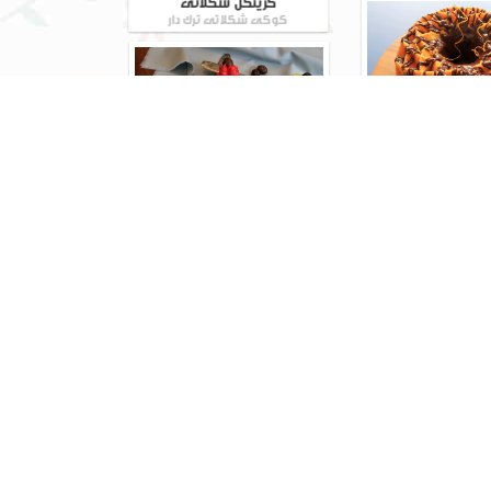
کوکی شکلاتی ترک دار
یک پرتقال
کلاتی فاجی
باترکریم ایتالیایی
مرنگ ایتالیایی
س کرامبل هلو
Peach Crumb B