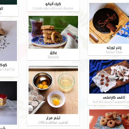
کیک آلبالو
تا
Crumb cake with sour cherries
on
زاخر تورته
برازق
Sacher Torte
Barazek
کوکی
te Chip Cut
تافی کاراملی
Soft & Chewy Caramel Ca
تخم مرغ
توضیح عملکرد و نکات
شیر