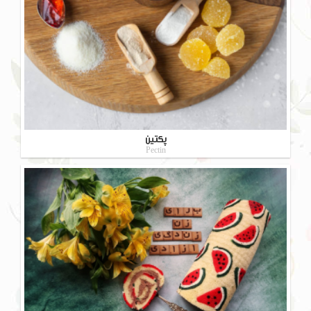
پکتین
Pectin