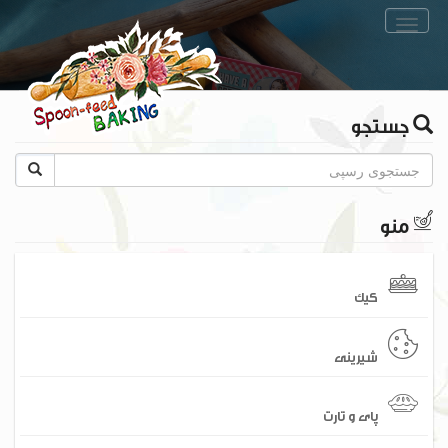
Toggle
navigation
جستجو
منو
کیک
شیرینی
پای و تارت