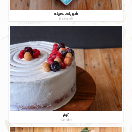
شیرینی لطیفه
شیرینی تر
ژنوآز
Génoise