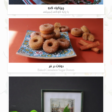
چیزکیک کدو
با پایه کوکی زنجبیلی
دونات در فر
Baked Cinnamon Sugar Donuts