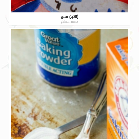
ژلاتین مس
gelatin mass