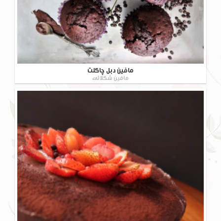
مافین دبل چاکلت
مافین شکلاتی