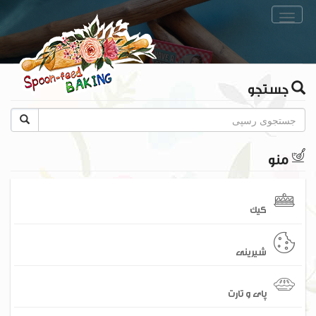
Toggle
navigation
جستجو
منو
کیک
شیرینی
پای و تارت