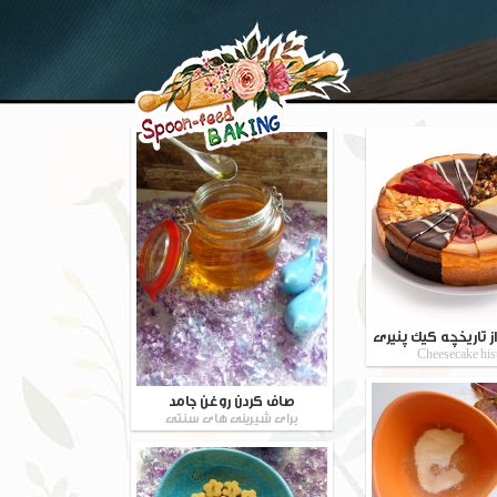
ز تاریخچه کیک پنیری
Cheesecake his
صاف کردن روغن جامد
برای شیرینی های سنتی