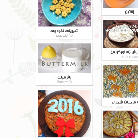
ژلاتین
شیرینی نخودچی
نان نخودچی
رش (ساورکریم)
Sour cream
باترمیلک
Buttermilk
مرکبات شکری