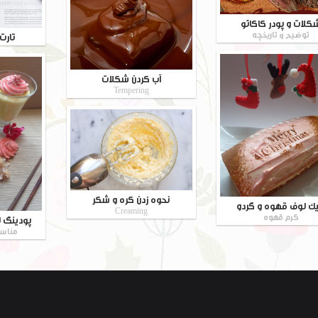
کلات و پودر کاکائو
توضیح و تاریخچه
تارت
آب کردن شکلات
Tempering
نحوه زدن کره و شکر
ک لوف قهوه و گردو
Creaming
کرم قهوه
پودینگ ل
مناسب