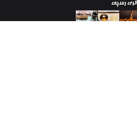
لری
رسپی