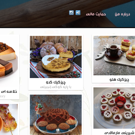
درباره من
حمایت مالی
چیزکیک هلو
چیزکیک کدو
با پایه کوکی زنجبیلی
خلاصه ای ا
tory
شیرینی مارمالادی