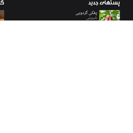
پستهای
جدید
گا
پفکی گردویی
شیرینی
وبینار آرد
مواد اولیه
دونات
نون
نکات دونات
Yeast Raised Donut Guide
ابزارها و تکنیک ها
كلـيه حقوق اين سايت محفوظ است. کپی برداری از مطالب وبسایت با ذکر منبع بلامانع می باشد.