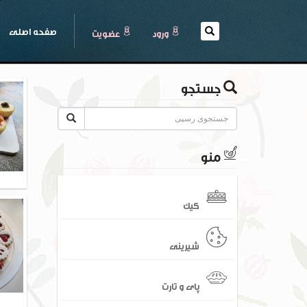
(current)
صفحه اصلی
ورود
عضويت
جستجو
منو
کیک
شیرینی
پای و تارت