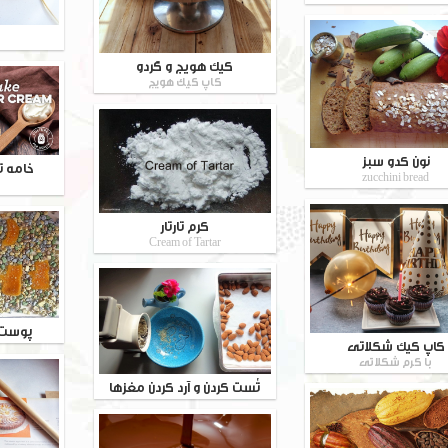
کیک هویج و گردو
کاپ کیک هویج
نون کدو سبز
خامه ت
zucchini bread
کرم تارتار
Cream of Tartar
پوست 
کاپ کیک شکلاتی
با کرم شکلاتی
تُست کردن و آرد کردن مغزها