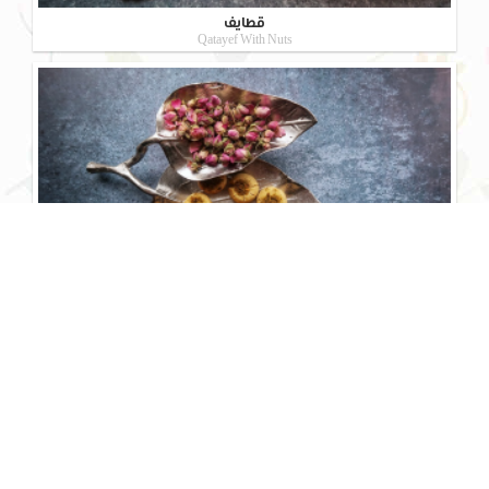
قطایف
Qatayef With Nuts
نان خطایی
Nankhatai