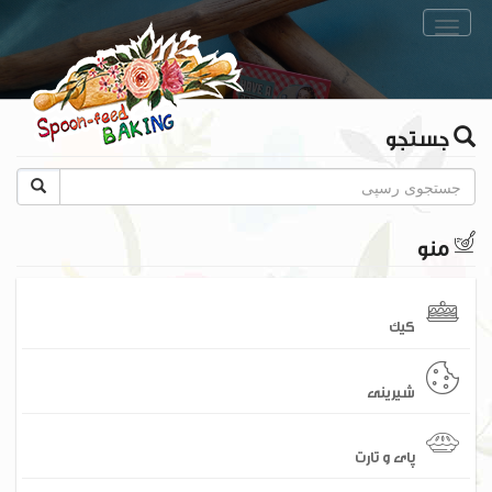
Toggle
navigation
جستجو
منو
کیک
شیرینی
پای و تارت