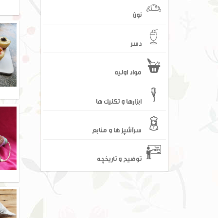
نون
دسر
مواد اولیه
ابزارها و تکنیک ها
سرآشپز ها و منابع
توضیح و تاریخچه