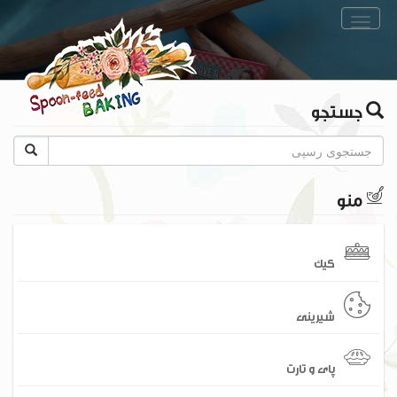
Toggle
navigation
جستجو
منو
کیک
شیرینی
پای و تارت