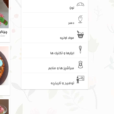
نون
دسر
چیزکی
late
مواد اولیه
ابزارها و تکنیک ها
سرآشپز ها و منابع
توضیح و تاریخچه