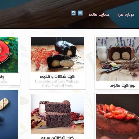
درباره من
حمایت مالی
کیک شکلات و گلابی
چاک
Chocolate Loaf Cake With Earl
Cakes
نون کیک مالزی
Grey-Poached Pears
کیک شکلاتی سریع