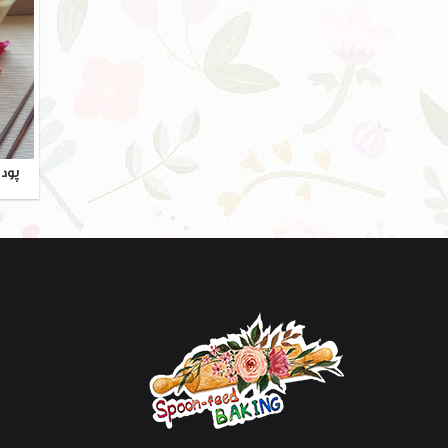
پودی
م