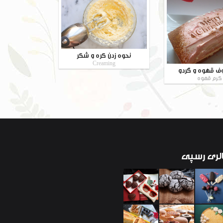
نحوه زدن کره و شکر
Creaming
ف قهوه و گردو
کرم قهوه
لری
رسپی