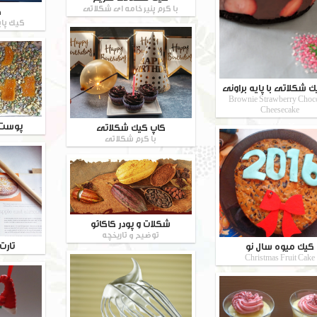
با کرم پنیر خامه ای شکلاتی
ک
کیک پاپ
ک شکلاتی با پایه براونی
Brownie Strawberry Choco
Cheesecake
پوست 
کاپ کیک شکلاتی
با کرم شکلاتی
شکلات و پودر کاکائو
توضیح و تاریخچه
تارت
کیک میوه سال نو
Christmas Fruit Cake