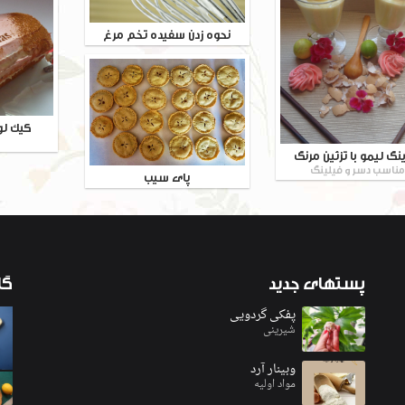
نحوه زدن سفیده تخم مرغ
کیک لو
نگ لیمو با تزئین مرنگ
ناسب دسر و فیلینگ
پای سیب
پستهای
جدید
گا
پفکی گردویی
شیرینی
وبینار آرد
مواد اولیه