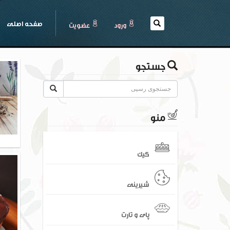
(current)
صفحه اصلی
ورود
عضويت
جستجو
منو
کیک
شیرینی
پای و تارت