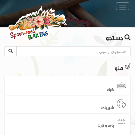
Toggle
navigation
جستجو
منو
کیک
شیرینی
پای و تارت