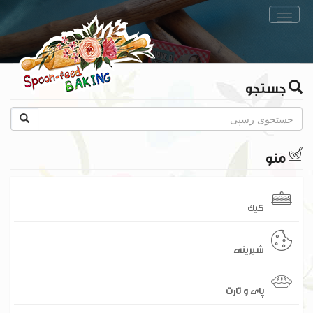
Toggle
navigation
جستجو
منو
کیک
شیرینی
پای و تارت