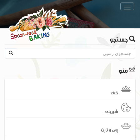
Toggle
navigation
جستجو
منو
کیک
شیرینی
پای و تارت