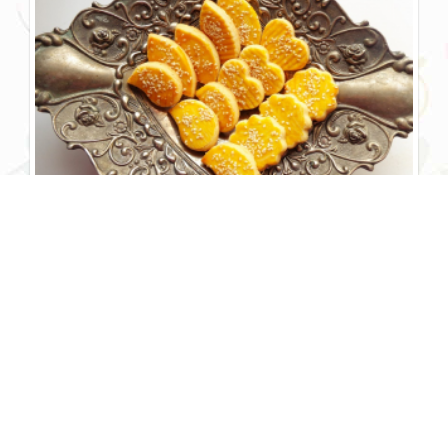
نان چای قزوین