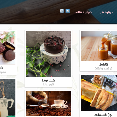
درباره من
حمایت مالی
کارامل
شک
توضیح و نکات
معرف
کیک نوتلا
کرم نوتلا
نون قسمتی