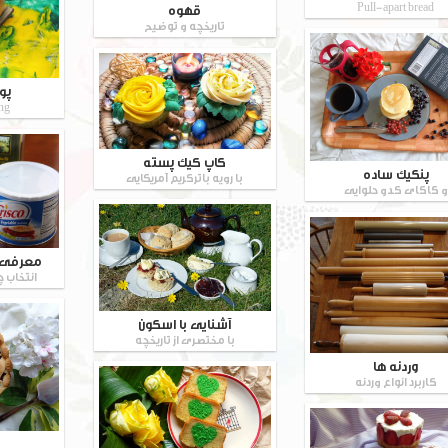
Pull-apart bread
قهوه
تاریخچه و توضیح
پو
ng
کاپ کیک پسته
پنکیک ساده
با رویه باترکریم آمریکایی
و کاکای کدو حلوایی
معرفی ا
انتخاب چ
آشنایی با اسکون
با مختصری از تاریخچه
وردنه ها
کاربرد انواع وردنه