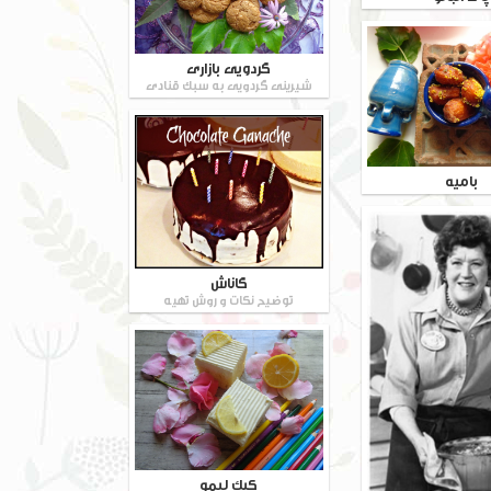
گردویی بازاری
شیرینی گردویی به سبک قنادی
بامیه
گاناش
توضیح نکات و روش تهیه
کیک لیمو