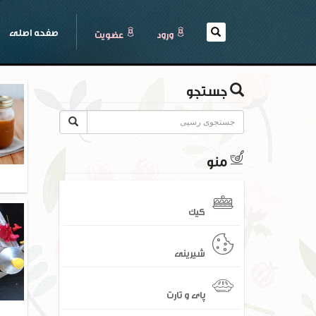
(current)
صفحه اصلی
ورود
عضويت
جستجو
منو
کیک
شیرینی
پای و تارت