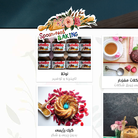
نوتلا
تاریخچه و توضیح
لات مغزدار
ی زرورق شکلات
کیک رژیمی
بدون چربی و شکر