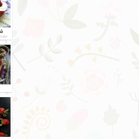
شر
ecake