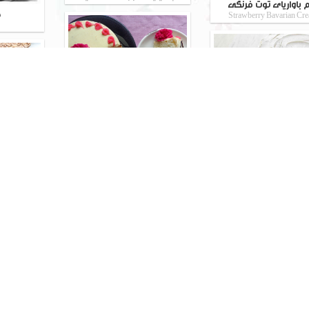
 باواریای توت فرنگی
ج
Strawberry Bavarian Cr
کیک اسفنجی
کرم کره ای
با رویه باترکریم سوئیسی
عرفی انواع باترکریم
نون عی
read
رولت شکلاتی
آگار آگار قهوه و خامه
نحوه پیچیدن رولت
توضیح در مورد آگار آگار
ن
نکات 