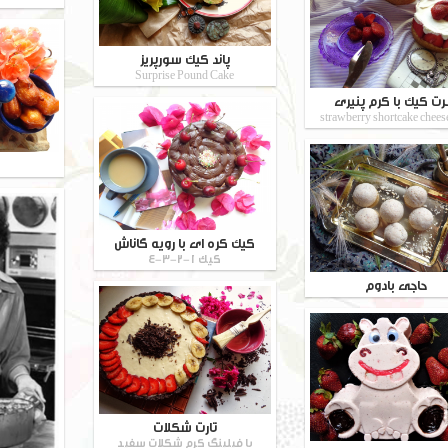
پاند کیک سورپریز
Surprise Pound Cake
ت کیک با کرم پنیری
strawberry shortcake chees
کیک کره ای با رویه گاناش
کیک 1-2-3-4
حاجی بادوم
تارت شکلات
با فیلینگ کرم شکلات سفید