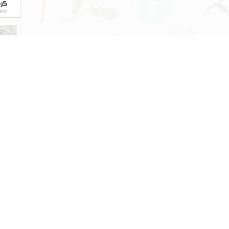
کرم
eam
م