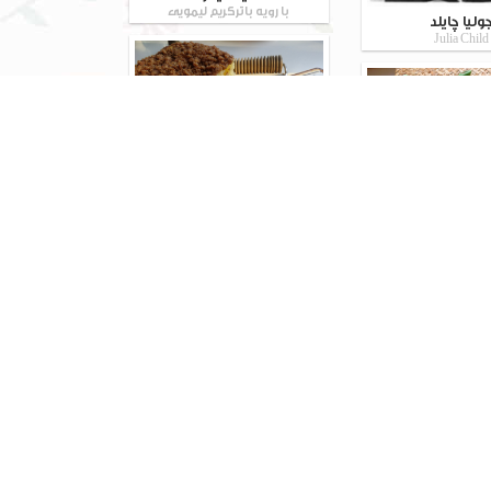
با رویه باترکریم لیمویی
ولیا چایلد
Julia Child
کیک کرامبل سیب
د پاک ایتالیایی
Italian Easter b
مرنگ
نکات پخت مرنگ
ون خامه ای
پخت خمیر کلمی