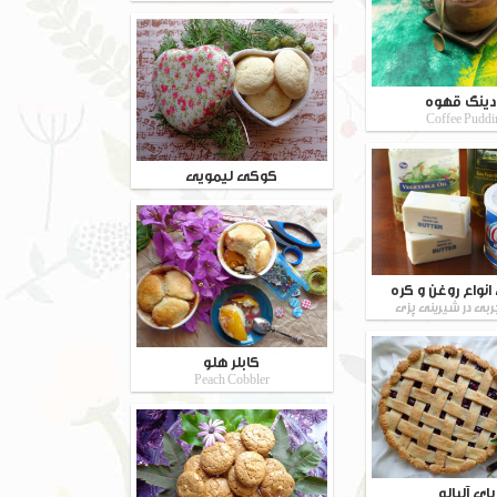
دینگ قهوه
Coffee Puddi
کوکی لیمویی
نواع روغن و کره
ربی در شیرینی پزی
کابلر هلو
Peach Cobbler
پای آلبالو