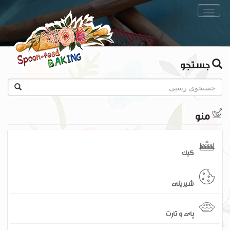
Toggle
navigation
جستجو
منو
کیک
شیرینی
پای و تارت