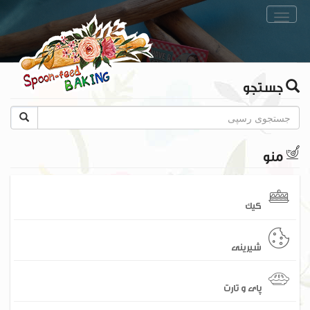
Toggle
navigation
جستجو
منو
کیک
شیرینی
پای و تارت