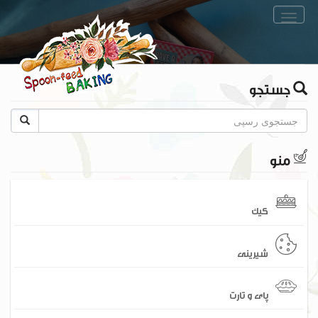
Toggle
navigation
جستجو
منو
کیک
شیرینی
پای و تارت