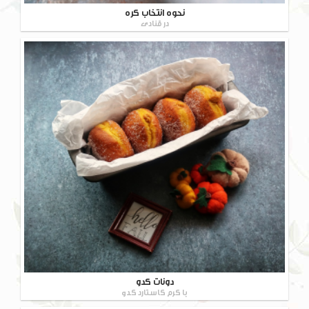
نحوه انتخاب کره
در قنادی
دونات کدو
با کرم کاستارد کدو