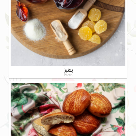
پکتین
Pectin