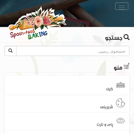
Toggle
navigation
جستجو
منو
کیک
شیرینی
پای و تارت