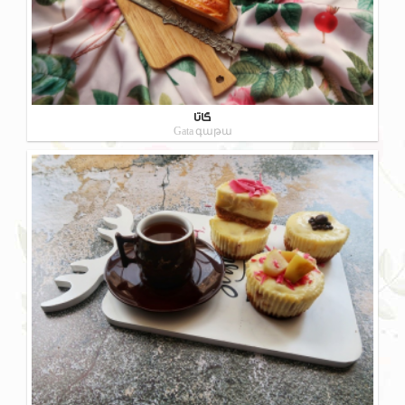
گاتا
Gata գաթա